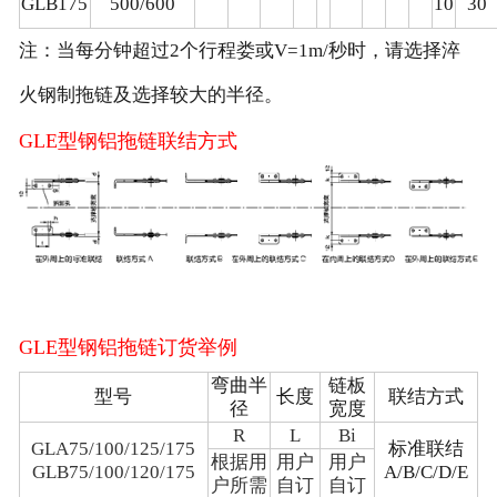
GLB175
500/600
10
30
注：当每分钟超过2个行程娄或V=1m/秒时，请选择淬
火钢制拖链及选择较大的半径。
GLE型钢铝拖链联结方式
GLE型钢铝拖链订货举例
弯曲半
链板
型号
长度
联结方式
径
宽度
R
L
Bi
GLA75/100/125/175
标准联结
根据用
用户
用户
GLB75/100/120/175
A/B/C/D/E
户所需
自订
自订