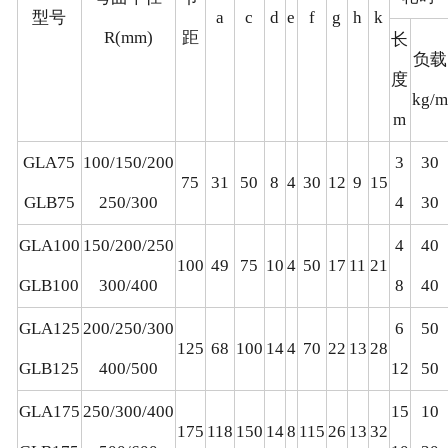
型号
a
c
d
e
f
g
h
k
R(mm)
距
长
负载
度
kg/m
m
GLA75
100/150/200
3
30
75
31
50
8
4
30
12
9
15
GLB75
250/300
4
30
GLA100
150/200/250
4
40
100
49
75
10
4
50
17
11
21
GLB100
300/400
8
40
GLA125
200/250/300
6
50
125
68
100
14
4
70
22
13
28
GLB125
400/500
12
50
GLA175
250/300/400
15
10
175
118
150
14
8
115
26
13
32