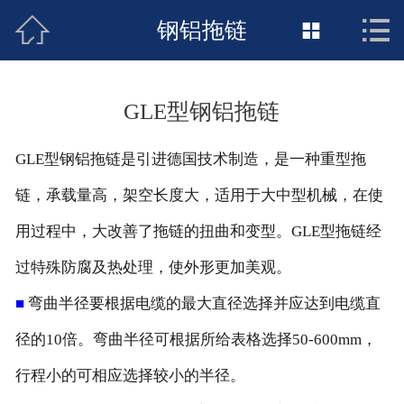



网站首页
钢铝拖链

关于我们
GLE型钢铝拖链
新闻动态
GLE型钢铝拖链是引进德国技术制造，是一种重型拖
产品展示
链，承载量高，架空长度大，适用于大中型机械，在使
荣誉资质
用过程中，大改善了拖链的扭曲和变型。GLE型拖链经
销售网络
过特殊防腐及热处理，使外形更加美观。
■
弯曲半径要根据电缆的最大直径选择并应达到电缆直
联系我们
径的10倍。弯曲半径可根据所给表格选择50-600mm，
行程小的可相应选择较小的半径。